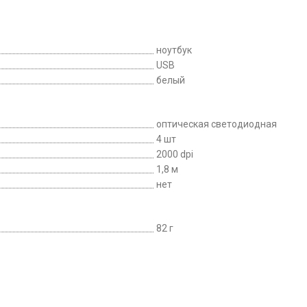
ноутбук
USB
белый
оптическая светодиодная
4 шт
2000 dpi
1,8 м
нет
82 г