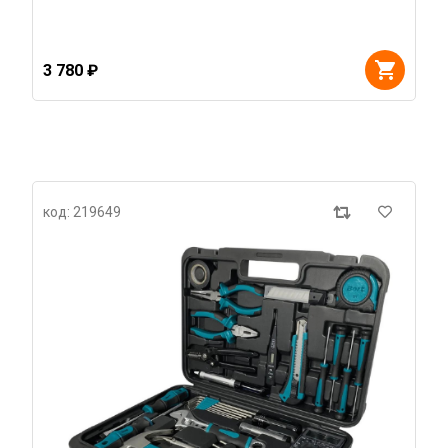
3 780 ₽
код: 219649