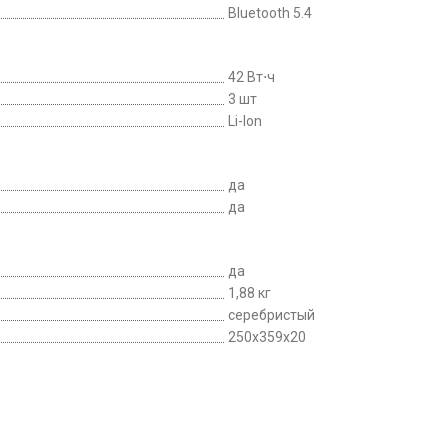
Bluetooth 5.4
42 Вт⋅ч
3 шт
Li-Ion
да
да
да
1,88 кг
серебристый
250x359x20