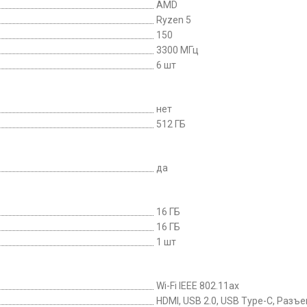
AMD
Ryzen 5
150
3300 МГц
6 шт
нет
512 ГБ
да
16 ГБ
16 ГБ
1 шт
Wi-Fi IEEE 802.11ax
HDMI, USB 2.0, USB Type-C, Разъ