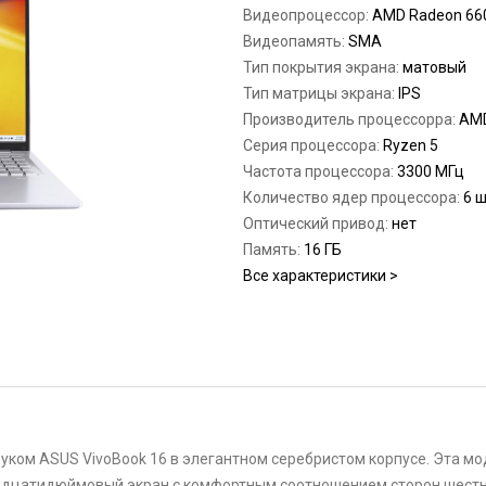
Видеопроцессор:
AMD Radeon 6
Видеопамять:
SMA
Тип покрытия экрана:
матовый
Тип матрицы экрана:
IPS
Производитель процессорра:
AM
Серия процессора:
Ryzen 5
Частота процессора:
3300 МГц
Количество ядер процессора:
6 
Оптический привод:
нет
Память:
16 ГБ
Все характеристики >
уком ASUS VivoBook 16 в элегантном серебристом корпусе. Эта мод
тнадцатидюймовый экран с комфортным соотношением сторон шест