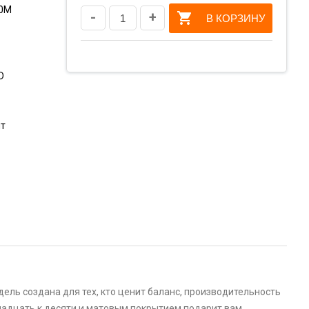
60M
-
+
В КОРЗИНУ
D
шт
ель создана для тех, кто ценит баланс, производительность
надцать к десяти и матовым покрытием подарит вам