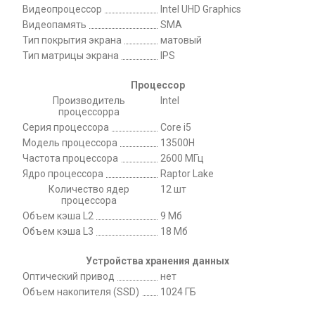
Видеопроцессор
Intel UHD Graphics
Видеопамять
SMA
Тип покрытия экрана
матовый
Тип матрицы экрана
IPS
Процессор
Производитель
Intel
процессорра
Серия процессора
Core i5
Модель процессора
13500H
Частота процессора
2600 МГц
Ядро процессора
Raptor Lake
Количество ядер
12 шт
процессора
Объем кэша L2
9 Мб
Объем кэша L3
18 Мб
Устройства хранения данных
Оптический привод
нет
Объем накопителя (SSD)
1024 ГБ