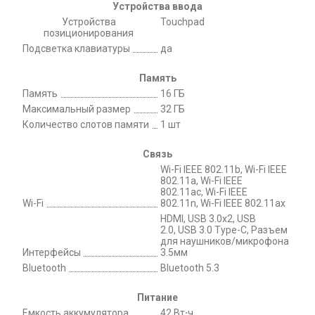
Устройства ввода
Устройства
Touchpad
позиционирования
Подсветка клавиатуры
да
Память
Память
16 ГБ
Максимальный размер
32 ГБ
Количество слотов памяти
1 шт
Связь
Wi-Fi IEEE 802.11b, Wi-Fi IEEE
802.11a, Wi-Fi IEEE
802.11ac, Wi-Fi IEEE
Wi-Fi
802.11n, Wi-Fi IEEE 802.11ax
HDMI, USB 3.0x2, USB
2.0, USB 3.0 Type-C, Разъем
для наушников/микрофона
Интерфейсы
3.5мм
Bluetooth
Bluetooth 5.3
Питание
Емкость аккумулятора
42 Вт⋅ч