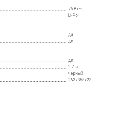
76 Вт⋅ч
Li-Pol
да
да
да
2,2 кг
черный
263x358x23