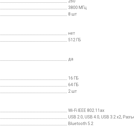
260
3800 МГц
8 шт
нет
512 ГБ
да
16 ГБ
64 ГБ
2 шт
Wi-Fi IEEE 802.11ax
USB 2.0, USB 4.0, USB 3.2 х2, Р
Bluetooth 5.2