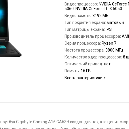
Видеопроцессор:
NVIDIA GeForce
5060, NVIDIA GeForce RTX 5050
Видеопамять:
8192 МБ
Тип покрытия экрана:
матовый
Тип матрицы экрана:
IPS
Производитель процессорра:
AM
Серия процессора:
Ryzen 7
Частота процессора:
3800 МГц
Количество ядер процессора:
8 
Оптический привод:
нет
Память:
16 ГБ
Все характеристики >
утбук Gigabyte Gaming A16 GA63H создан для тех, кто ценит скорос
й мощное железо, эргономичный дизайн и передовые технологии.