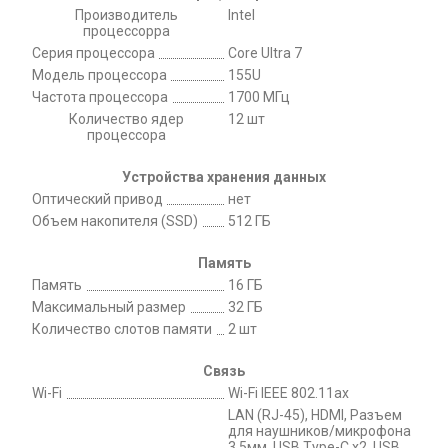
Производитель
Intel
процессорра
Серия процессора
Core Ultra 7
Модель процессора
155U
Частота процессора
1700 МГц
Количество ядер
12 шт
процессора
Устройства хранения данных
Оптический привод
нет
Объем накопителя (SSD)
512 ГБ
Память
Память
16 ГБ
Максимальный размер
32 ГБ
Количество слотов памяти
2 шт
Связь
Wi-Fi
Wi-Fi IEEE 802.11ax
LAN (RJ-45), HDMI, Разъем
для наушников/микрофона
3.5мм, USB Type-C x2, USB