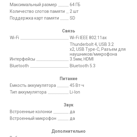
Максимальный размер
64 ГБ
Количество слотов памяти
2 шт
Поддержка карт памяти
SD
Связь
Wi-Fi
Wi-Fi IEEE 802.11ax
Thunderbolt 4, USB 3.2
х2, USB Type-C, Разъем для
наушников/микрофона
Интерфейсы
3.5мм, HDMI
Bluetooth
Bluetooth 5.3
Питание
Емкость аккумулятора
45 Вт⋅ч
Тип аккумулятора
Li-Ion
Звук
Встроенные колонки
да
Встроенный микрофон
да
Дополнительно