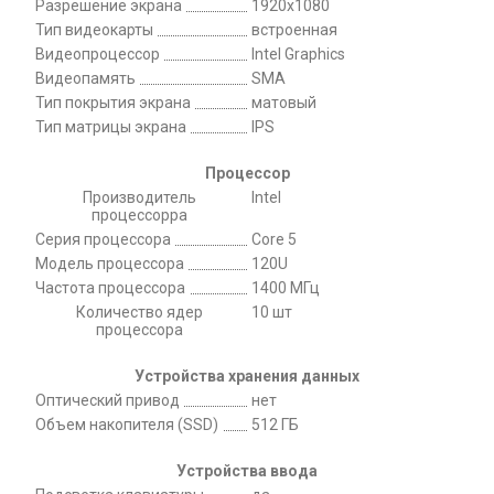
Разрешение экрана
1920x1080
Тип видеокарты
встроенная
Видеопроцессор
Intel Graphics
Видеопамять
SMA
Тип покрытия экрана
матовый
Тип матрицы экрана
IPS
Процессор
Производитель
Intel
процессорра
Серия процессора
Core 5
Модель процессора
120U
Частота процессора
1400 МГц
Количество ядер
10 шт
процессора
Устройства хранения данных
Оптический привод
нет
Объем накопителя (SSD)
512 ГБ
Устройства ввода