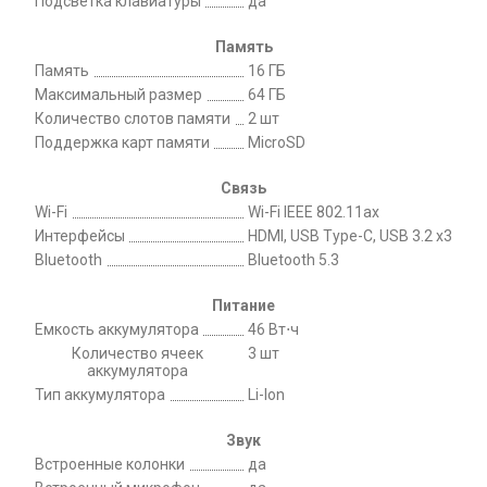
Подсветка клавиатуры
да
Память
Память
16 ГБ
Максимальный размер
64 ГБ
Количество слотов памяти
2 шт
Поддержка карт памяти
MicroSD
Связь
Wi-Fi
Wi-Fi IEEE 802.11ax
Интерфейсы
HDMI, USB Type-C, USB 3.2 х3
Bluetooth
Bluetooth 5.3
Питание
Емкость аккумулятора
46 Вт⋅ч
Количество ячеек
3 шт
аккумулятора
Тип аккумулятора
Li-Ion
Звук
Встроенные колонки
да