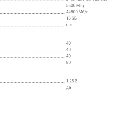
5600 МГц
44800 Мб/с
16 GB
нет
40
40
40
80
1.25 В
да