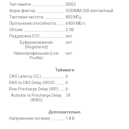
Тип памяти
DDR2
Форм-фактор
SODIMM 200-контактный
Тактовая частота
800 МГц
Пропускная способность
6400 МБ/с
Объем
2 GB
Поддержка ECC
нет
Буферизованная
нет
(Registered)
Низкопрофильная (Low
нет
Profile)
Тайминги
CAS Latency (CL)
6
RAS to CAS Delay (tRCD)
6
Row Precharge Delay (tRP)
6
Activate to Precharge Delay
18
(tRAS)
Дополнительно
Напряжение питания
1.8 В