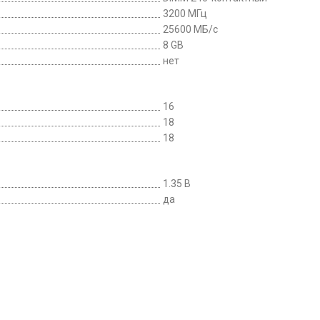
3200 МГц
25600 МБ/с
8 GB
нет
16
18
18
1.35 В
да