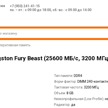
ома
+7 (950) 241-41-15
пн. – пт.: с 09:00 до 18:00, сб.-вс.: с 09.00 до 14.00
перативная память
ston Fury Beast (25600 МБ/с, 3200 МГц
Тип памяти:
DDR4
Форм-фактор:
DIMM 240-контакт
Тактовая частота:
3200 МГц
Объем:
8 GB
Низкопрофильная (Low Profile):
н
Радиатор:
да