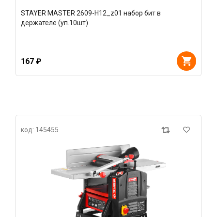
STAYER MASTER 2609-H12_z01 набор бит в
держателе (уп.10шт)
167 ₽
код: 145455