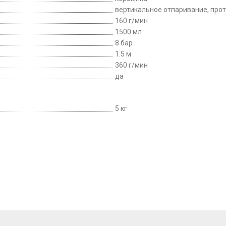
вертикальное отпаривание, про
160 г/мин
1500 мл
8 бар
1.5 м
360 г/мин
да
5 кг