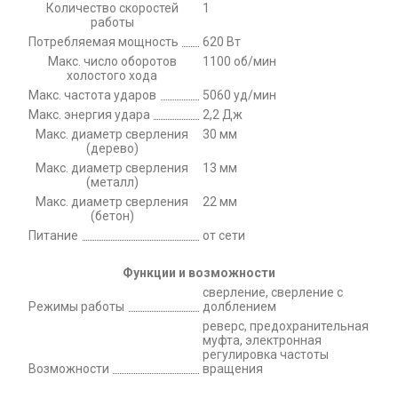
Количество скоростей
1
работы
Потребляемая мощность
620 Вт
Макс. число оборотов
1100 об/мин
холостого хода
Макс. частота ударов
5060 уд/мин
Макс. энергия удара
2,2 Дж
Макс. диаметр сверления
30 мм
(дерево)
Макс. диаметр сверления
13 мм
(металл)
Макс. диаметр сверления
22 мм
(бетон)
Питание
от сети
Функции и возможности
сверление, сверление с
Режимы работы
долблением
реверс, предохранительная
муфта, электронная
регулировка частоты
Возможности
вращения