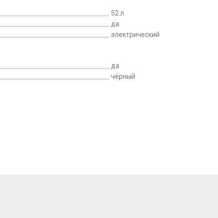
52 л
да
электрический
да
чёрный