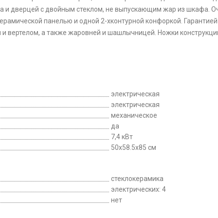
а и дверцей с двойным стеклом, не выпускающим жар из шкафа. О
ерамической панелью и одной 2-хконтурной конфоркой. Гарантией
м и вертелом, а также жаровней и шашлычницей. Ножки конструкц
электрическая
электрическая
механическое
да
7,4 кВт
50x58.5x85 см
стеклокерамика
электрических: 4
нет