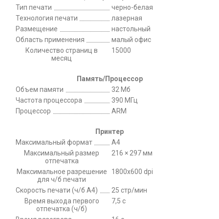
Тип печати
черно-белая
Технология печати
лазерная
Размещение
настольный
Область применения
малый офис
Количество страниц в
15000
месяц
Память/Процессор
Объем памяти
32 Мб
Частота процессора
390 МГц
Процессор
ARM
Принтер
Максимальный формат
A4
Максимальный размер
216 × 297 мм
отпечатка
Максимальное разрешение
1800x600 dpi
для ч/б печати
Скорость печати (ч/б А4)
25 стр/мин
Время выхода первого
7,5 с
отпечатка (ч/б)