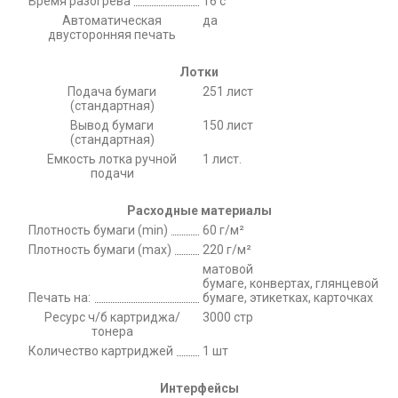
Время разогрева
16 с
Автоматическая
да
двусторонняя печать
Лотки
Подача бумаги
251 лист
(стандартная)
Вывод бумаги
150 лист
(стандартная)
Емкость лотка ручной
1 лист.
подачи
Расходные материалы
Плотность бумаги (min)
60 г/м²
Плотность бумаги (max)
220 г/м²
матовой
бумаге, конвертах, глянцевой
Печать на:
бумаге, этикетках, карточках
Ресурс ч/б картриджа/
3000 стр
тонера
Количество картриджей
1 шт
Интерфейсы