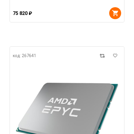
75 820 ₽
код: 267641