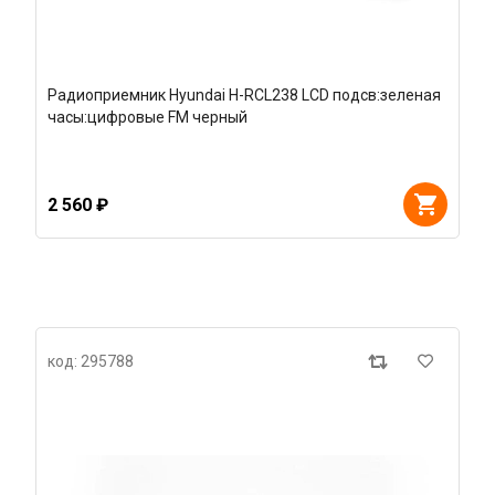
Радиоприемник Hyundai H-RCL238 LCD подсв:зеленая
часы:цифровые FM черный
2 560 ₽
код: 295788