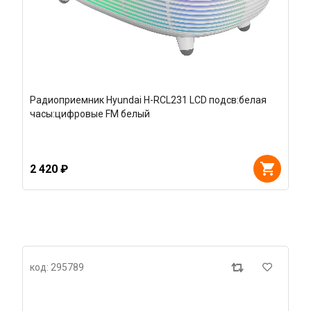
Радиоприемник Hyundai H-RCL231 LCD подсв:белая
часы:цифровые FM белый
2 420 ₽
код: 295789