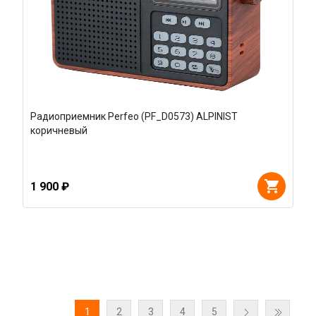
Радиоприемник Perfeo (PF_D0573) ALPINIST
коричневый
1 900 ₽
1
2
3
4
5