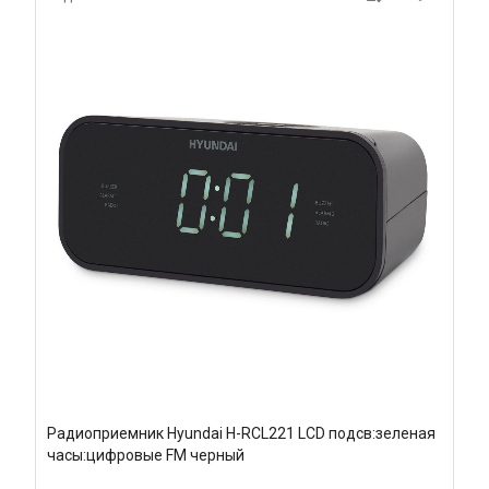
Радиоприемник Hyundai H-RCL221 LCD подсв:зеленая
часы:цифровые FM черный