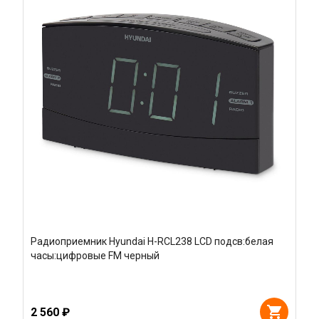
Радиоприемник Hyundai H-RCL238 LCD подсв:белая
часы:цифровые FM черный
2 560 ₽