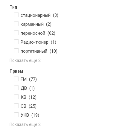
Тип
стационарный (
3
)
карманный (
2
)
переносной (
62
)
Радио-тюнер (
1
)
портативный (
10
)
Показать еще 2
Прием
FM (
77
)
ДВ (
1
)
КВ (
12
)
СВ (
25
)
УКВ (
19
)
Показать еще 2