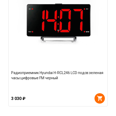
Радиоприемник Hyundai H-RCL246 LCD подсв:зеленая
часы:цифровые FM черный
3 030 ₽