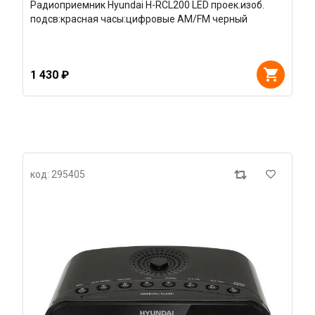
Радиоприемник Hyundai H-RCL200 LED проек.изоб.
подсв:красная часы:цифровые AM/FM черный
1 430 ₽
код: 295405