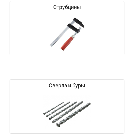
Струбцины
Сверла и буры