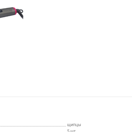
щипцы
5 шт