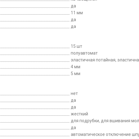
да
11 мм
да
да
15 шт
полуавтомат
эластичная потайная, эластична
4 мм
5 мм
нет
да
да
жесткий
для подрубки, для вшивания мо
да
автоматическое отключение шпул