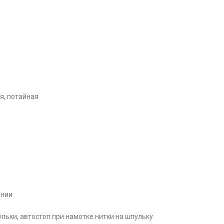
я, потайная
лнии
ьки, автостоп при намотке нитки на шпульку