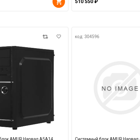
510 550 ₽
код: 304596
блок AMUR Нарвал A5A14
Системный блок AMUR Нарвал