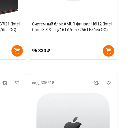
I21 (Intel
Системный блок AMUR Финвал H6I12 (Intel
Б/без ОС)
Core i3 3,3 ГГц/16 Гб/нет/256 ГБ/без ОС)
96 330 ₽
код: 305818