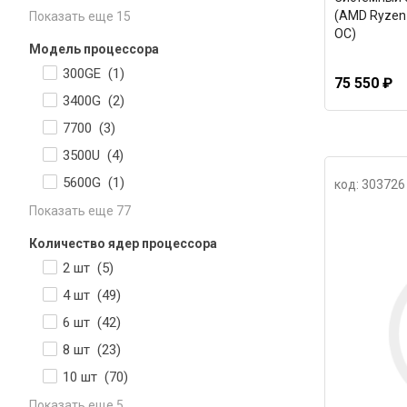
(AMD Ryzen 
Показать еще 15
ОС)
Модель процессора
300GE (
1
)
75 550 ₽
3400G (
2
)
7700 (
3
)
3500U (
4
)
5600G (
1
)
код: 303726
Показать еще 77
Количество ядер процессора
2 шт (
5
)
4 шт (
49
)
6 шт (
42
)
8 шт (
23
)
10 шт (
70
)
Показать еще 5