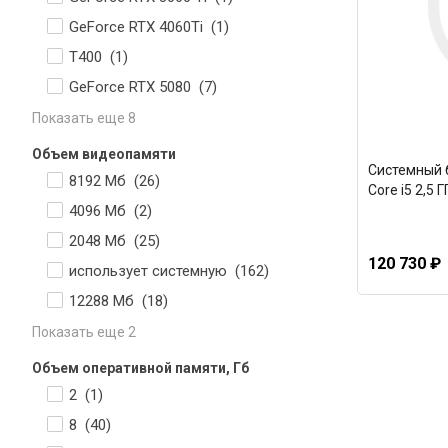
GeForce RTX 4060Ti (
1
)
T400 (
1
)
GeForce RTX 5080 (
7
)
Показать еще 8
Объем видеопамяти
Системный б
8192 Мб (
26
)
Core i5 2,5 
4096 Мб (
2
)
2048 Мб (
25
)
120 730 ₽
использует системную (
162
)
12288 Мб (
18
)
Показать еще 2
Объем оперативной памяти, Гб
2 (
1
)
8 (
40
)