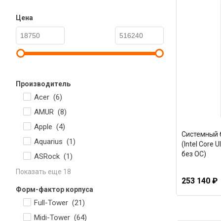
Цена
Производитель
Acer (
6
)
AMUR (
8
)
Apple (
4
)
Системный бл
Aquarius (
1
)
(Intel Core 
без ОС)
ASRock (
1
)
Показать еще 18
253 140 ₽
Форм-фактор корпуса
Full-Tower (
21
)
Midi-Tower (
64
)