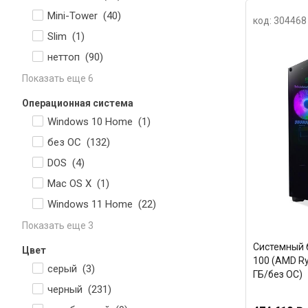
Mini-Tower (
40
)
код: 304468
Slim (
1
)
неттоп (
90
)
Показать еще 6
Операционная система
Windows 10 Home (
1
)
без ОС (
132
)
DOS (
4
)
Mac OS X (
1
)
Windows 11 Home (
22
)
Показать еще 3
Системный б
Цвет
100 (AMD Ry
серый (
3
)
ГБ/без ОС)
черный (
231
)