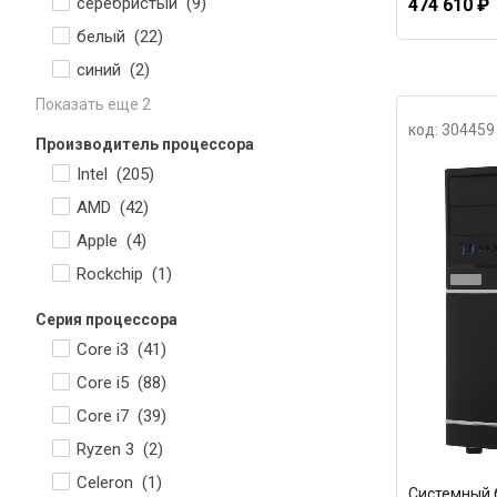
серебристый (
9
)
474 610 ₽
белый (
22
)
синий (
2
)
Показать еще 2
код: 304459
Производитель процессора
Intel (
205
)
AMD (
42
)
Apple (
4
)
Rockchip (
1
)
Серия процессора
Core i3 (
41
)
Core i5 (
88
)
Core i7 (
39
)
Ryzen 3 (
2
)
Celeron (
1
)
Системный 