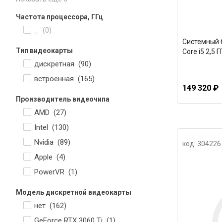
Частота процессора, ГГц
_ (
0
)
Системный б
Тип видеокарты
Core i5 2,5 
дискретная (
90
)
встроенная (
165
)
149 320 ₽
Производитель видеочипа
AMD (
27
)
Intel (
130
)
Nvidia (
89
)
код: 304226
Apple (
4
)
PowerVR (
1
)
Модель дискретной видеокарты
нет (
162
)
GeForce RTX 3060 Ti (
1
)