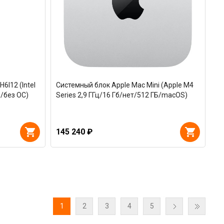
I12 (Intel
Системный блок Apple Mac Mini (Apple M4
Б/без ОС)
Series 2,9 ГГц/16 Гб/нет/512 ГБ/macOS)
145 240 ₽
1
2
3
4
5