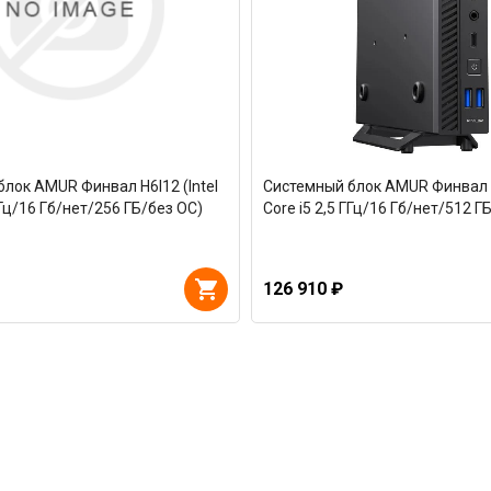
лок AMUR Финвал H6I12 (Intel
Системный блок AMUR Финвал H6
ГГц/16 Гб/нет/256 ГБ/без ОС)
Core i5 2,5 ГГц/16 Гб/нет/512 Г
126 910 ₽