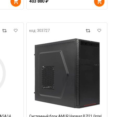
403 880 ₽
код: 303727
 A5A14
Системный блок AMUR Нарвал B7I21 (Intel