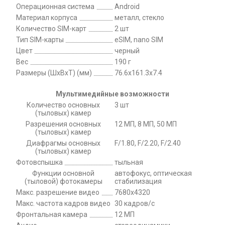
Операционная система
Android
Материал корпуса
металл, стекло
Количество SIM-карт
2 шт
Тип SIM-карты
eSIM, nano SIM
Цвет
черный
Вес
190 г
Размеры (ШxВxТ) (мм)
76.6x161.3x7.4
Мультимедийные возможности
Количество основных
3 шт
(тыловых) камер
Разрешения основных
12 МП, 8 МП, 50 МП
(тыловых) камер
Диафрагмы основных
F/1.80, F/2.20, F/2.40
(тыловых) камер
Фотовспышка
тыльная
Функции основной
автофокус, оптическая
(тыловой) фотокамеры
стабилизация
Макс. разрешение видео
7680x4320
Макс. частота кадров видео
30 кадров/с
Фронтальная камера
12 МП