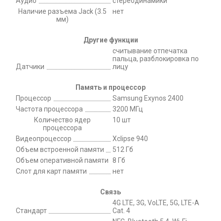
Аудио
стереодинамики
Наличие разъема Jack (3.5
нет
мм)
Другие функции
считывание отпечатка
пальца, разблокировка по
Датчики
лицу
Память и процессор
Процессор
Samsung Exynos 2400
Частота процессора
3200 МГц
Количество ядер
10 шт
процессора
Видеопроцессор
Xclipse 940
Объем встроенной памяти
512 Гб
Объем оперативной памяти
8 Гб
Слот для карт памяти
нет
Связь
4G LTE, 3G, VoLTE, 5G, LTE-A
Стандарт
Cat. 4