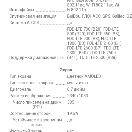
NFC, Bluetooth 5.4, Wi-Fi
802.11ac, Wi-Fi 802.11ax, Wi-
Интерфейсы
Fi 802.11n
Спутниковая навигация
BeiDou, ГЛОНАСС, GPS, Galileo, Q
Cистема A-GPS
да
FDD-LTE 700 (B28), FDD-LTE
800 (B20), FDD-LTE 850 (B5),
FDD-LTE 900 (B8), FDD-LTE
1800 (B3), FDD-LTE 2100 (B1),
FDD-LTE 2600 (B7), TDD-LTE
2300 (B40), TDD-LTE 2500
Поддержка диапазонов LTE
(B41), TDD-LTE 2600 (B38)
Экран
Тип экрана
цветной AMOLED
Тип сенсорного экрана
мультитач
Диагональ
6,7 дюйм
Размер изображения
2340x1080
Число пикселей на дюйм
385
(PPI)
Соотношение сторон
19.5:9
Устойчивое к царапинам
да
стекло
Изогнутый экран
нет