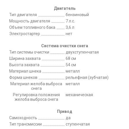
Двигатель
Тип двигателя
бензиновый
Мощность двигателя
7 л.с.
Объем топливного бака
3,6 л
Электростартер
нет
Система очистки снега
Тип системы очистки
двухступенчатая
Ширина захвата
68 см
Высота захвата
54 см
Материал шнека
металл
Форма шнеков
рельефная (зубчатая)
Материал желоба выброса
металл
снега
Регулировка положения
механическая
желоба выброса снега
Привод
Самоходность
да
Тип трансмиссии
ступенчатая