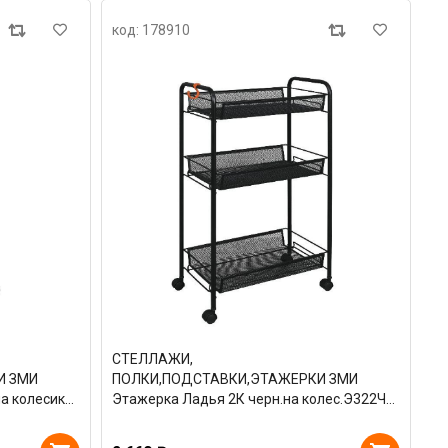
код: 178910
СТЕЛЛАЖИ,
И ЗМИ
ПОЛКИ,ПОДСТАВКИ,ЭТАЖЕРКИ ЗМИ
на колесиках
Этажерка Ладья 2К черн.на колес.Э322Ч
66238