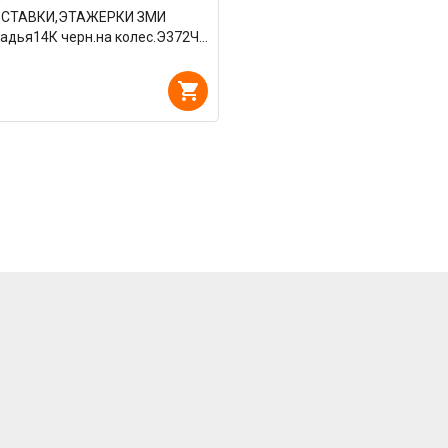
СТАВКИ,ЭТАЖЕРКИ ЗМИ
адья14К черн.на колес.Э372Ч