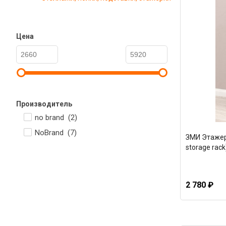
Цена
Производитель
no brand (
2
)
NoBrand (
7
)
ЗМИ Этажер
storage rack
2 780 ₽