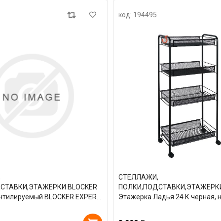
код: 194495
,
СТЕЛЛАЖИ,
СТАВКИ,ЭТАЖЕРКИ BLOCKER
ПОЛКИ,ПОДСТАВКИ,ЭТАЖЕРК
нтилируемый BLOCKER EXPERT
Этажерка Ладья 24 К черная, 
лок черный BR3805ЧР
Э342Ч 68934