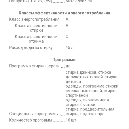
Габариты (ШxГxВ) (см)
60х37.8х85 см
Классы эффективности и энергопотребления
Класс энергопотребления
A
Класс эффективности
A
стирки
Класс эффективности
C
отжима
Расход воды за стирку
45 л
Программы
Программа стирки шерсти
да
стирка джинсов, стирка
деликатных тканей, стирка
детской
одежды, программа стирки
смешанных тканей, стирка
спортивной
одежды, экономичная
стирка, быстрая
стирка, предварительная
Специальные программы
стирка, подача пара
Количество программ
16 шт