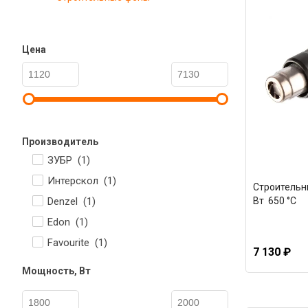
Цена
Производитель
ЗУБР (
1
)
Интерскол (
1
)
Строительн
Denzel (
1
)
Вт 650 °С
Edon (
1
)
Favourite (
1
)
7 130 ₽
Мощность, Вт