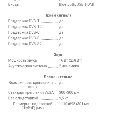
Входы
Bluetooth, USB, HDMI
Прием сигнала
Поддержка DVB-T
да
Поддержка DVB-T2
да
Поддержка DVB-C
да
Поддержка DVB-S
да
Поддержка DVB-S2
да
Звук
Мощность звука
16 Вт (2x8 Вт)
Акустическая система
2 динамика
Дополнительно
Возможность крепления на
да
стену
Стандарт крепления VESA
300×300 мм
Вес с подставкой
9,5 кг
Размеры с подставкой
1110х695х301 мм
(ШxВxГ) (мм)