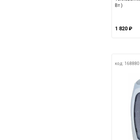
Вт )
1 820 ₽
код: 168880