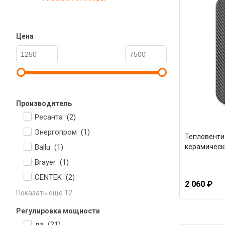
Цена
Производитель
Ресанта (
2
)
Энергопром (
1
)
Тепловентил
Ballu (
1
)
керамическ
Brayer (
1
)
CENTEK (
2
)
2 060 ₽
Показать еще 12
Регулировка мощности
да (
21
)