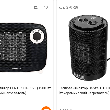
код: 270728
лятор CENTEK CT-6023 (1500 Вт
Тепловентилятор Denzel DTFC
ий нагреватель)
Вт керамический нагреватель)