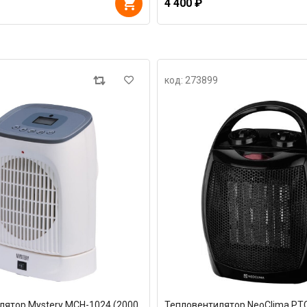
4 400 ₽
код: 273899
лятор Mystery MCH-1024 (2000
Тепловентилятор NeoClima PTC