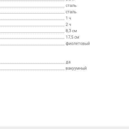
сталь
сталь
1 ч
2 ч
8,3 см
17,5 см
фиолетовый
да
вакуумный