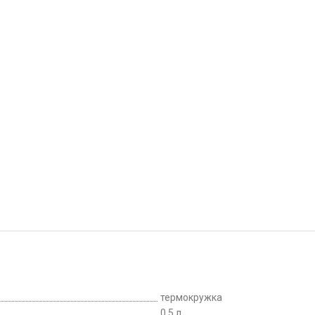
термокружка
0.5 л