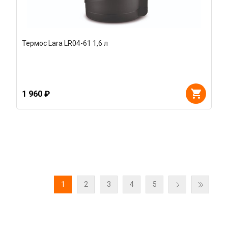
Термос Lara LR04-61 1,6 л
1 960 ₽
1
2
3
4
5