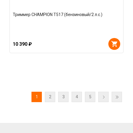
Триммер CHAMPION Т517 (бензиновый/2 л.с.)
10 390 ₽
1
2
3
4
5