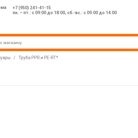
ома
+7 (950) 241-41-15
пн. – пт.: с 09:00 до 18:00, сб.-вс.: с 09.00 до 14.00
суары
/
Труба PPR и PE-RT*