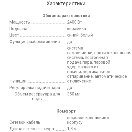
Характеристики
Общие характеристики
Мощность
2400 Вт
Подошва
керамика
Цвет
синий, белый
Функция разбрызгивания
да
система
самоочистки, противокапельная
система, постоянная
подача пара, паровой
удар, защита от
накипи, вертикальное
отпаривание, автоматическое
Функции
отключение
Регулировка подачи пара
да
Объeм резервуара для
350 мл
воды
Комфорт
шаровое крепление к
Сетевой кабель
корпусу
Длина сетевого шнура
1,8 м