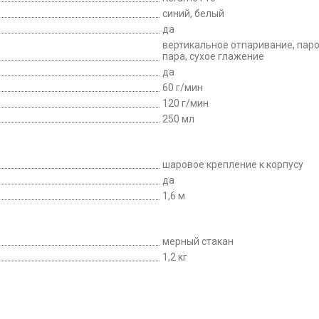
синий, белый
да
вертикальное отпаривание, паро
пара, сухое глажение
да
60 г/мин
120 г/мин
250 мл
шаровое крепление к корпусу
да
1,6 м
мерный стакан
1,2 кг