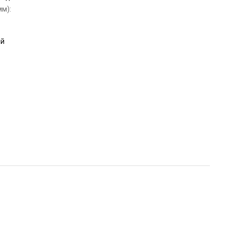
м):
ый