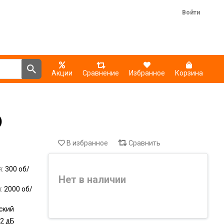
Войти
Акции
Сравнение
Избранное
Корзина
)
В избранное
Сравнить
я:
300 об/
Нет в наличии
я:
2000 об/
ский
,2 дБ