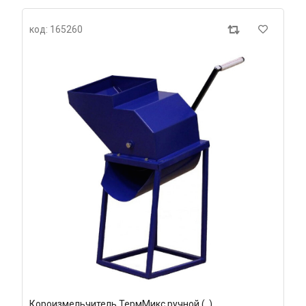
код: 165260
Короизмельчитель ТермМикс ручной (, )